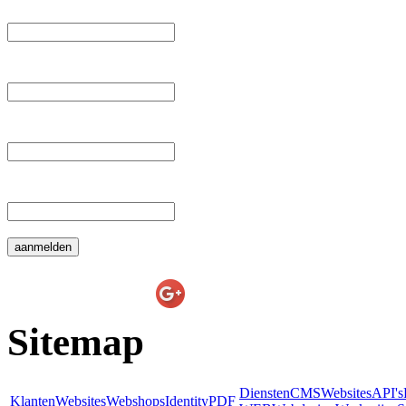
 Voornaam: 
 Tussenvoegsel: 
 Achternaam: 
 E-mail: 
E-line Websolutions
on
Sitemap
Diensten
CMS
Websites
API's
Klanten
Websites
Webshops
Identity
PDF