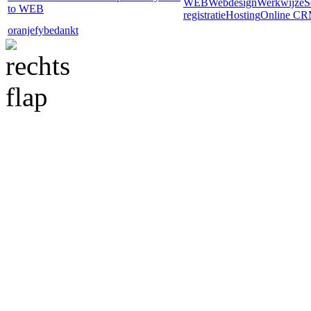
WEB
Webdesign
Werkwijze
S
to WEB
registratie
Hosting
Online C
oranjefy
bedankt