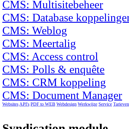
CMS: Multisitebeheer
CMS: Database koppelinge
CMS: Weblog
CMS: Meertalig
CMS: Access control
CMS: Polls & enquête
CMS: CRM koppeling
CMS: Document Manager
Websites
API's
PDF to WEB
Webdesign
Werkwijze
Service
Tarieven
Syndication module