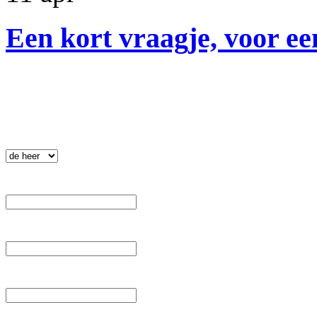
Een kort vraagje, voor ee
Nieuwsbrief
.
 Aanhef: 
 Voornaam: 
 Tussenvoegsel: 
 Achternaam: 