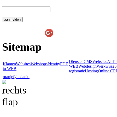
 E-mail: 
E-line Websolutions
on
Sitemap
Diensten
CMS
Websites
API's
Klanten
Websites
Webshops
Identity
PDF
WEB
Webdesign
Werkwijze
S
to WEB
registratie
Hosting
Online C
oranjefy
bedankt