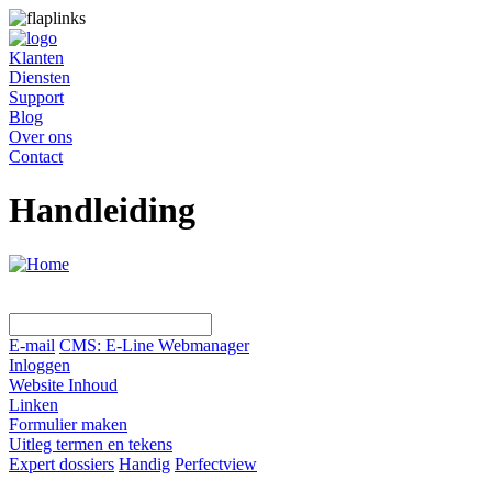
Klanten
Diensten
Support
Blog
Over ons
Contact
Handleiding
E-mail
CMS: E-Line Webmanager
Inloggen
Website Inhoud
Linken
Formulier maken
Uitleg termen en tekens
Expert dossiers
Handig
Perfectview