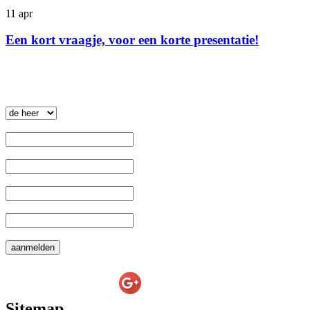
11 apr
Een kort vraagje, voor een korte presentatie!
Nieuwsbrief
.
 Aanhef: 
 Voornaam: 
 Tussenvoegsel: 
 Achternaam: 
 E-mail: 
E-line Websolutions
on
Sitemap