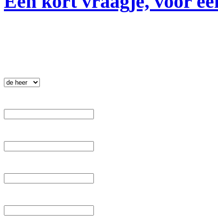
Een kort vraagje, voor ee
Nieuwsbrief
.
 Aanhef: 
 Voornaam: 
 Tussenvoegsel: 
 Achternaam: 
 E-mail: 