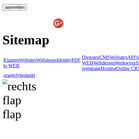
E-line Websolutions
on
Sitemap
Diensten
CMS
Websites
API's
Klanten
Websites
Webshops
Identity
PDF
WEB
Webdesign
Werkwijze
S
to WEB
registratie
Hosting
Online C
oranjefy
bedankt