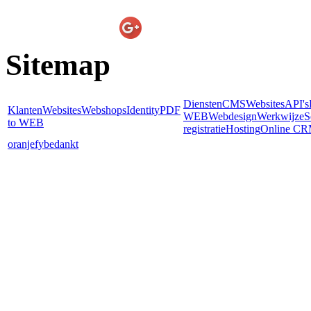
E-line Websolutions
on
Sitemap
Diensten
CMS
Websites
API's
Klanten
Websites
Webshops
Identity
PDF
WEB
Webdesign
Werkwijze
S
to WEB
registratie
Hosting
Online C
oranjefy
bedankt