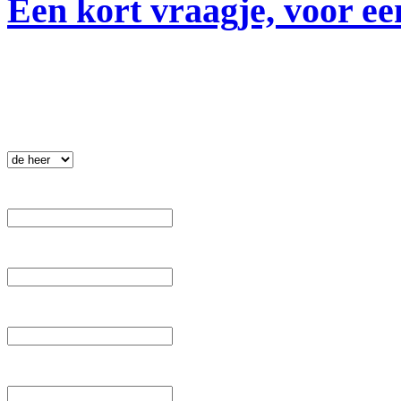
Een kort vraagje, voor ee
Nieuwsbrief
.
 Aanhef: 
 Voornaam: 
 Tussenvoegsel: 
 Achternaam: 
 E-mail: 