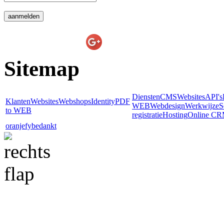
E-line Websolutions
on
Sitemap
Diensten
CMS
Websites
API's
Klanten
Websites
Webshops
Identity
PDF
WEB
Webdesign
Werkwijze
S
to WEB
registratie
Hosting
Online C
oranjefy
bedankt