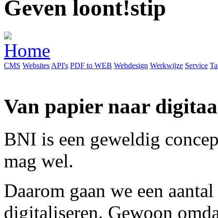
Geven loont!
CMS
Websites
API's
PDF to WEB
Webdesign
Werkwijze
Service
Ta
Van papier naar digitaa
BNI is een geweldig concep
mag wel.
Daarom gaan we een aantal 
digitaliseren. Gewoon omda