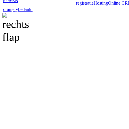
to WEB
registratie
Hosting
Online C
oranjefy
bedankt