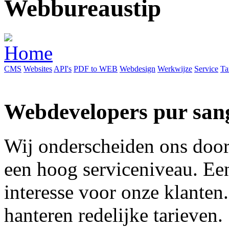
Webbureau
CMS
Websites
API's
PDF to WEB
Webdesign
Werkwijze
Service
Ta
Webdevelopers pur san
Wij onderscheiden ons door
een hoog serviceniveau. Ee
interesse voor onze klanten.
hanteren redelijke tarieven.