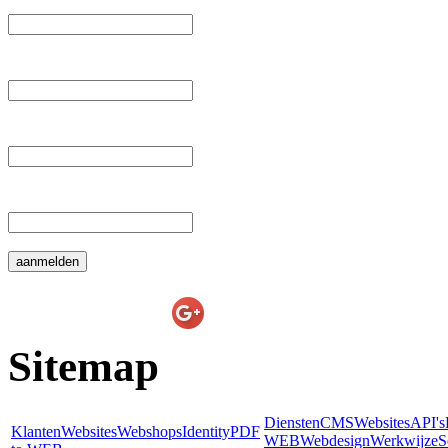
 Tussenvoegsel: 
 Achternaam: 
 E-mail: 
E-line Websolutions
on
Sitemap
Diensten
CMS
Websites
API's
Klanten
Websites
Webshops
Identity
PDF
WEB
Webdesign
Werkwijze
S