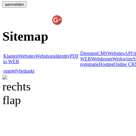
E-line Websolutions
on
Sitemap
Diensten
CMS
Websites
API's
Klanten
Websites
Webshops
Identity
PDF
WEB
Webdesign
Werkwijze
S
to WEB
registratie
Hosting
Online C
oranjefy
bedankt