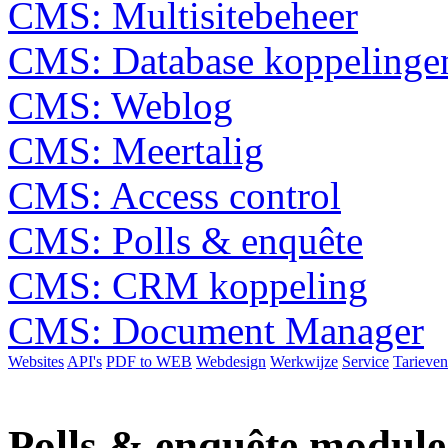
CMS: Multisitebeheer
CMS: Database koppelinge
CMS: Weblog
CMS: Meertalig
CMS: Access control
CMS: Polls & enquête
CMS: CRM koppeling
CMS: Document Manager
Websites
API's
PDF to WEB
Webdesign
Werkwijze
Service
Tarieven
Polls & enquête module