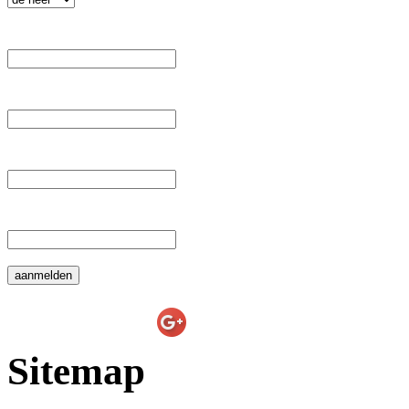
 Voornaam: 
 Tussenvoegsel: 
 Achternaam: 
 E-mail: 
E-line Websolutions
on
Sitemap