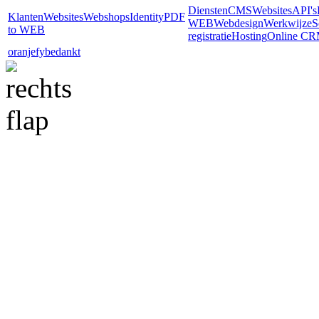
Diensten
CMS
Websites
API's
Klanten
Websites
Webshops
Identity
PDF
WEB
Webdesign
Werkwijze
S
to WEB
registratie
Hosting
Online C
oranjefy
bedankt