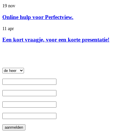
19 nov
Online hulp voor Perfectview.
11 apr
Een kort vraagje, voor een korte presentatie!
Nieuwsbrief
.
 Aanhef: 
 Voornaam: 
 Tussenvoegsel: 
 Achternaam: 
 E-mail: 