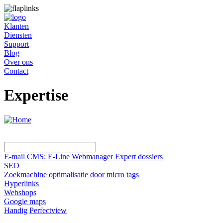
Klanten
Diensten
Support
Blog
Over ons
Contact
Expertise
E-mail
CMS: E-Line Webmanager
Expert dossiers
SEO
Zoekmachine optimalisatie door micro tags
Hyperlinks
Webshops
Google maps
Handig
Perfectview