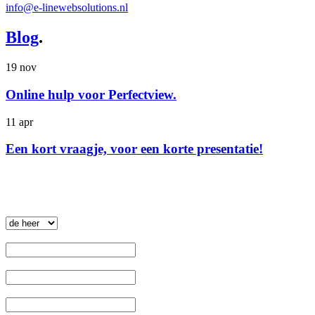
info@e-linewebsolutions.nl
Blog
.
19 nov
Online hulp voor Perfectview.
11 apr
Een kort vraagje, voor een korte presentatie!
Nieuwsbrief
.
 Aanhef: 
 Voornaam: 
 Tussenvoegsel: 
 Achternaam: 