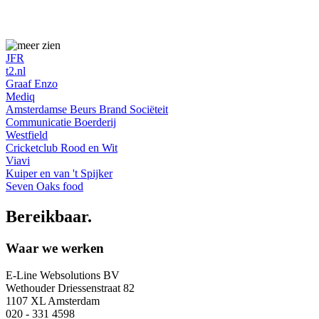
JFR
t2.nl
Graaf Enzo
Mediq
Amsterdamse Beurs Brand Sociëteit
Communicatie Boerderij
Westfield
Cricketclub Rood en Wit
Viavi
Kuiper en van 't Spijker
Seven Oaks food
Bereikbaar
.
Waar we werken
E-Line Websolutions BV
Wethouder Driessenstraat 82
1107 XL Amsterdam
020 - 331 4598