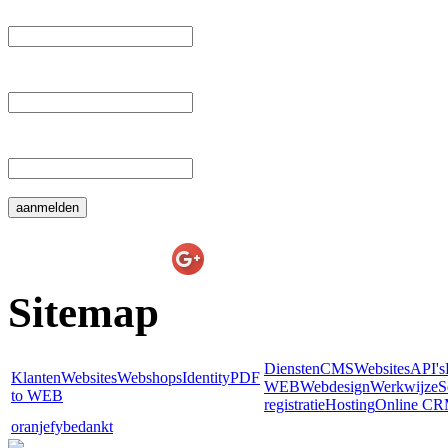
 Tussenvoegsel: 
 Achternaam: 
 E-mail: 
E-line Websolutions
on
Sitemap
Diensten
CMS
Websites
API's
Klanten
Websites
Webshops
Identity
PDF
WEB
Webdesign
Werkwijze
S
to WEB
registratie
Hosting
Online C
oranjefy
bedankt