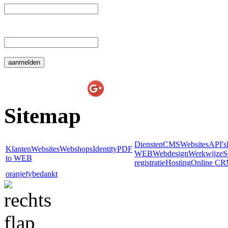
 E-mail: 
E-line Websolutions
on
Sitemap
Diensten
CMS
Websites
API's
Klanten
Websites
Webshops
Identity
PDF
WEB
Webdesign
Werkwijze
S
to WEB
registratie
Hosting
Online C
oranjefy
bedankt