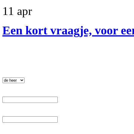
11 apr
Een kort vraagje, voor ee
Nieuwsbrief
.
 Aanhef: 
 Voornaam: 
 Tussenvoegsel: 
 Achternaam: 