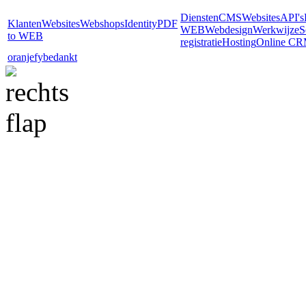
Diensten
CMS
Websites
API's
Klanten
Websites
Webshops
Identity
PDF
WEB
Webdesign
Werkwijze
S
to WEB
registratie
Hosting
Online C
oranjefy
bedankt