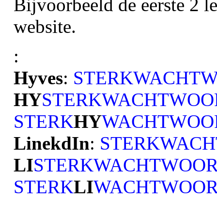
Bijvoorbeeld de eerste 2 l
website.
:
Hyves
: 
STERKWACHT
HY
STERKWACHTWOO
STERK
HY
WACHTWOO
LinekdIn
: 
STERKWAC
LI
STERKWACHTWOO
STERK
LI
WACHTWOO