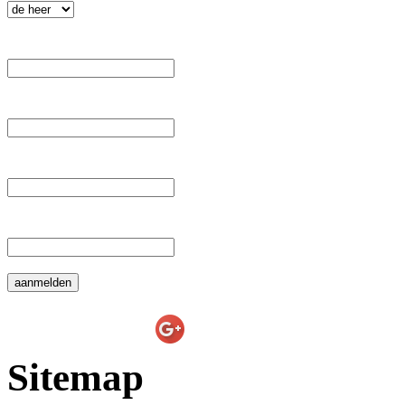
 Voornaam: 
 Tussenvoegsel: 
 Achternaam: 
 E-mail: 
E-line Websolutions
on
Sitemap